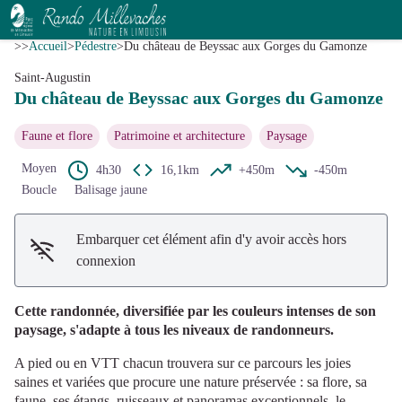
Du château de Beyssac aux Gorges du Gamonze
Voir l'image en plein écran
Mairie de Saint-Augustin
>>
Accueil
>
Pédestre
>
Du château de Beyssac aux Gorges du Gamonze
Saint-Augustin
Du château de Beyssac aux Gorges du Gamonze
Faune et flore
Patrimoine et architecture
Paysage
Moyen
4h30
16,1km
+450m
-450m
Boucle
Balisage jaune
Embarquer cet élément afin d'y avoir accès hors
connexion
Cette randonnée, diversifiée par les couleurs intenses de son
paysage, s'adapte à tous les niveaux de randonneurs.
A pied ou en VTT chacun trouvera sur ce parcours les joies
saines et variées que procure une nature préservée : sa flore, sa
faune, ses étangs, ruisseaux et panoramas exceptionnels, le