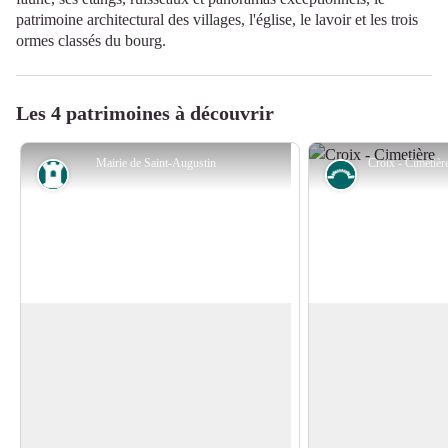
patrimoine architectural des villages, l'église, le lavoir et les trois
ormes classés du bourg.
Les 4 patrimoines à découvrir
Mairie de Saint-Augustin
Patrimoine
Petit patrimoin
L'Eglise
Croix
La première église a été érigée vers le XI
Chaque croisée de ch
siècle sur le site d'un ermitage de moines
village avait sa croix
Voir l'image en plein écran
augustiniens. Elle a été plusieurs fois
bois). Les habitants é
remaniée et agrandie et le bourg s'est
très pratiquants et tr
construit tout autour. Les travaux les plus
paroisse. A l'autom