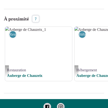
À proximité
7
Restauration
Hébergement
Restauration
Hébergement
Auberge de Chauzeix_1 - Justeacoté
Auberge de Chauzeix_1 - A
Auberge de Chauzeix
Auberge de Chauz