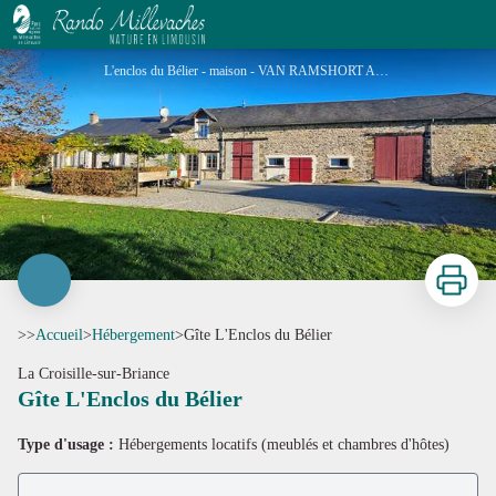
Gîte L'Enclos du Bélier
L'enclos du Bélier - maison - VAN RAMSHORT Albert
Imprimer
>>
Accueil
>
Hébergement
>
Gîte L'Enclos du Bélier
La Croisille-sur-Briance
Gîte L'Enclos du Bélier
Voir l'image en plein écran
Type d'usage :
Hébergements locatifs (meublés et chambres d'hôtes)