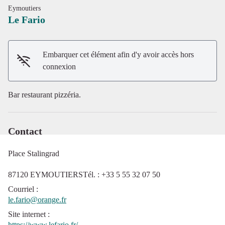
Eymoutiers
Le Fario
Embarquer cet élément afin d'y avoir accès hors
Voir l'image en plein écran
connexion
Bar restaurant pizzéria.
Contact
Place Stalingrad
87120 EYMOUTIERSTél. : +33 5 55 32 07 50
Courriel
:
le.fario@orange.fr
Site internet
:
https://www.lefario.fr/