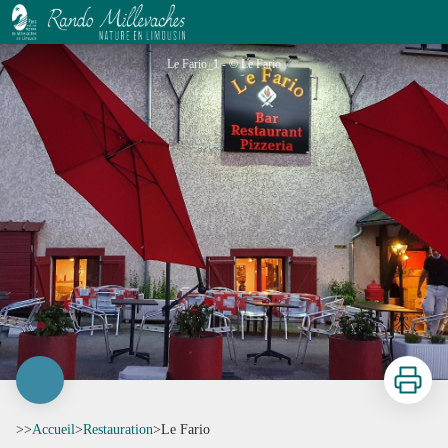
Le Fario
Le Fario_1 - © Le Fario
Imprimer
>>
Accueil
>
Restauration
>
Le Fario