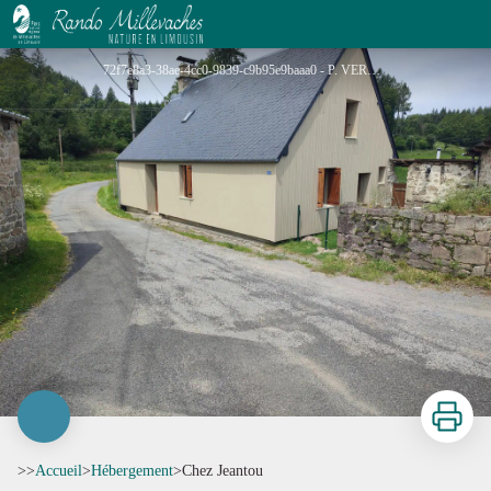
Chez Jeantou
72f7e8a3-38ae-4cc0-9839-c9b95e9baaa0 - P. VERGNE
Imprimer
>>
Accueil
>
Hébergement
>
Chez Jeantou