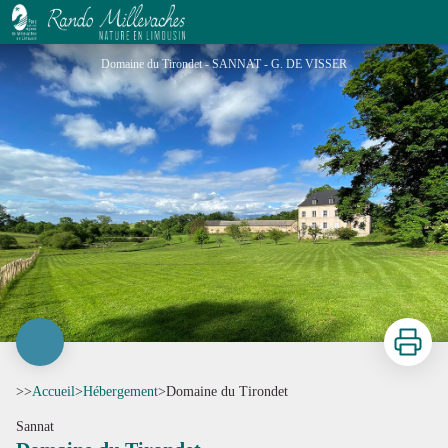
Domaine du Tirondet
Domaine du Tirondet - SANNAT - G. DE VISSER
Imprimer
>>
Accueil
>
Hébergement
>
Domaine du Tirondet
Sannat