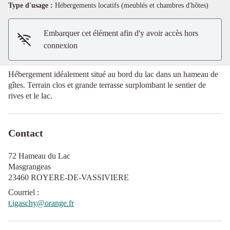
Voir l'image en plein écran
Type d'usage :
Hébergements locatifs (meublés et chambres d'hôtes)
Embarquer cet élément afin d'y avoir accès hors
connexion
Hébergement idéalement situé au bord du lac dans un hameau de
gîtes. Terrain clos et grande terrasse surplombant le sentier de
rives et le lac.
Contact
72 Hameau du Lac
Masgrangeas
23460 ROYERE-DE-VASSIVIERE
Courriel
:
t.igaschy@orange.fr