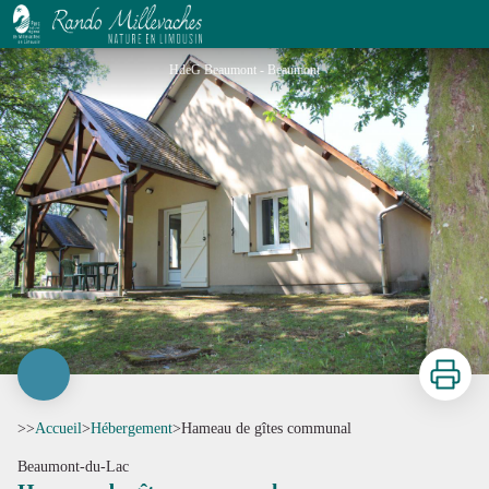
Hameau de gîtes communal
HdeG Beaumont - Beaumont
Imprimer
>>
Accueil
>
Hébergement
>
Hameau de gîtes communal
Beaumont-du-Lac