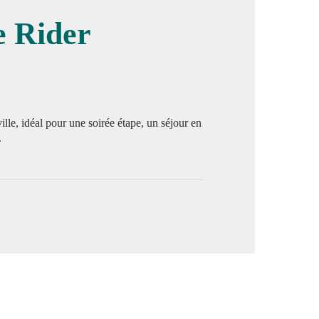
e Rider
image en plein écran
ille, idéal pour une soirée étape, un séjour en
.