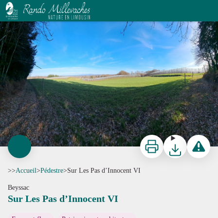
Sur Les Pas d’Innocent VI
J.Lautrete - OT TDC
Imprimer
Télécharger
Signaler 
>>
Accueil
>
Pédestre
>
Sur Les Pas d’Innocent VI
Beyssac
Sur Les Pas d’Innocent VI