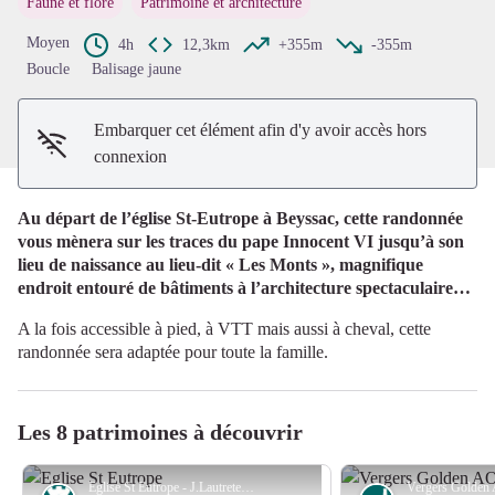
Faune et flore
Patrimoine et architecture
Voir l'image en plein écran
Moyen
4h
12,3km
+355m
-355m
Boucle
Balisage jaune
Embarquer cet élément afin d'y avoir accès hors
connexion
Au départ de l’église St-Eutrope à Beyssac, cette randonnée
vous mènera sur les traces du pape Innocent VI jusqu’à son
lieu de naissance au lieu-dit « Les Monts », magnifique
endroit entouré de bâtiments à l’architecture spectaculaire…
A la fois accessible à pied, à VTT mais aussi à cheval, cette
randonnée sera adaptée pour toute la famille.
Les 8 patrimoines à découvrir
Eglise St Eutrope - J.Lautrete - OT TDC