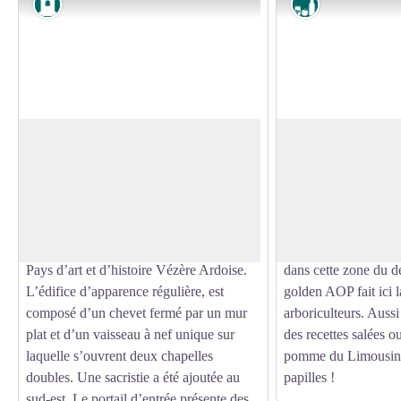
Patrimoine
Produit du terr
Eglise St-Eutrope
Vergers Golden A
Inscrite au titre des Monuments
Changeons d’ambianc
Historiques en 1926, cette église fut
côté plus naturel e
Voir l'image en plein écran
construite par le Pape Innocent VI dont
vous avez sûrement d
vous entendrez parler tout au long de la
de vos virées en Corr
randonnée. Elle fait également partie du
pomme y est très imp
Pays d’art et d’histoire Vézère Ardoise.
dans cette zone du d
L’édifice d’apparence régulière, est
golden AOP fait ici l
composé d’un chevet fermé par un mur
arboriculteurs. Aussi
plat et d’un vaisseau à nef unique sur
des recettes salées ou
laquelle s’ouvrent deux chapelles
pomme du Limousin s
doubles. Une sacristie a été ajoutée au
papilles !
sud-est. Le portail d’entrée présente des