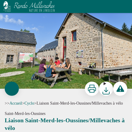
Liaison Saint-Merd-les-Oussines/Millevaches à vélo
J.Damase
Imprimer
Télécharger
Signaler 
>>
Accueil
>
Cyclo
>
Liaison Saint-Merd-les-Oussines/Millevaches à vélo
Saint-Merd-les-Oussines
Liaison Saint-Merd-les-Oussines/Millevaches à
vélo