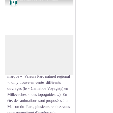
Patrimoine
La Maison du Parc
La Maison du Parc invite petites et
grands, habitants et visiteurs à découvrir
Voir l'image en plein écran
les richesses patrimoniales locales. Elle
dispose d’un coin boutique. Outre des
produits de bouche bénéficiant de la
marque « Valeurs Parc naturel régional
», on y trouve en vente différents
ouvrages (le « Carnet de Voyage(s) en
Millevaches », des topoguides…). En
été, des animations sont proposées à la
Maison du Parc, plusieurs rendez-vous
vous permettront d’explorer de