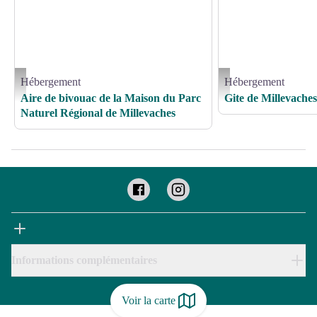
Hébergement
Hébergement
Aire de bivouac de la Maison du Parc_1 - PNR Millevaches
IMG20250515090818 - GS
Aire de bivouac de la Maison du Parc
Gite de Millevaches
Naturel Régional de Millevaches
Informations complémentaires
Voir la carte