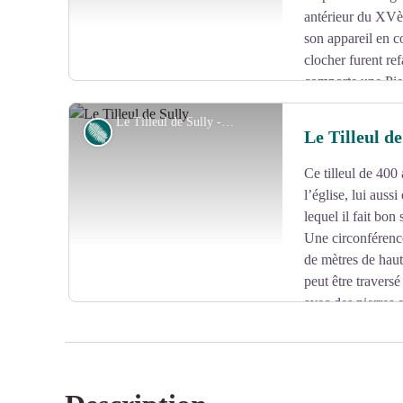
antérieur du XVèm
son appareil en co
clocher furent re
comporte une Pie
flamand en cuivre rouge. La croix de l’ancien cimetière,
Le Tilleul de Sully - Office de tourisme V2M
XIVème siècle.
Flore
Le Tilleul de
Ce tilleul de 400
Voir l'image en plein écran
l’église, lui auss
lequel il fait bon
Une circonférenc
de mètres de haute
peut être traversé
avec des pierres 