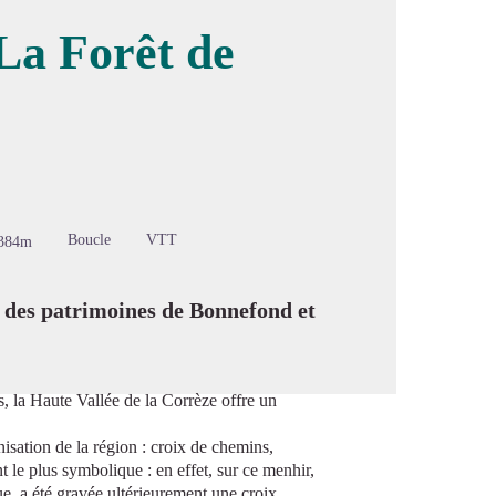
La Forêt de
image en plein écran
Boucle
VTT
384m
e des patrimoines de Bonnefond et
, la Haute Vallée de la Corrèze offre un
isation de la région : croix de chemins,
 le plus symbolique : en effet, sur ce menhir,
ue, a été gravée ultérieurement une croix