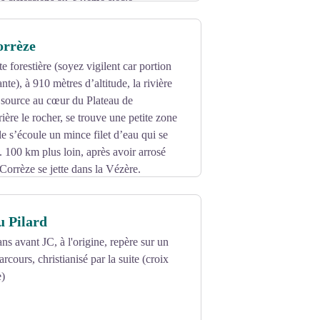
es cisterciens au XIIème siècle.
orrèze
e forestière (soyez vigilent car portion
nte), à 910 mètres d’altitude, la rivière
 source au cœur du Plateau de
ière le rocher, se trouve une petite zone
e s’écoule un mince filet d’eau qui se
. 100 km plus loin, après avoir arrosé
 Corrèze se jette dans la Vézère.
u Pilard
s avant JC, à l'origine, repère sur un
cours, christianisé par la suite (croix
e)