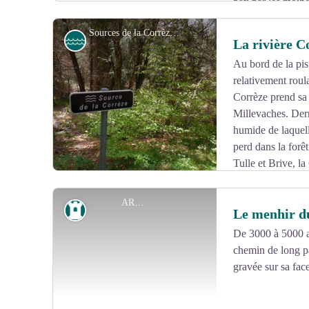
bâti par les moin
Sources de la Corrèze - G.Salat - CC HCC
Rivière
La rivière C
Au bord de la pist
relativement roula
Voir l'image en plein écran
Corrèze prend sa
Millevaches. Derr
humide de laquell
perd dans la forêt
Tulle et Brive, la
ARHA
Patrimoine
Le menhir d
De 3000 à 5000 an
chemin de long par
Voir l'image en plein écran
gravée sur sa fac