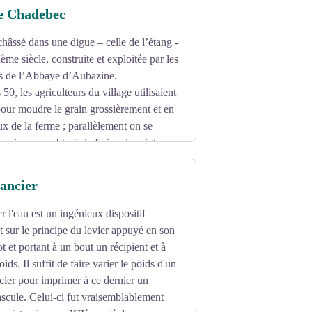
e Chadebec
hâssé dans une digue – celle de l’étang -
me siècle, construite et exploitée par les
ns de l’Abbaye d’Aubazine.
0, les agriculteurs du village utilisaient
our moudre le grain grossièrement et en
ux de la ferme ; parallèlement on se
unier pour obtenir la farine de seigle
 les “tourtous”, les crêpes de blé noir. Il
icole, et ce jusqu’à sa restauration en
lancier
er l'eau est un ingénieux dispositif
t sur le principe du levier appuyé en son
t et portant à un bout un récipient et à
ids. Il suffit de faire varier le poids d'un
cier pour imprimer à ce dernier un
cule. Celui-ci fut vraisemblablement