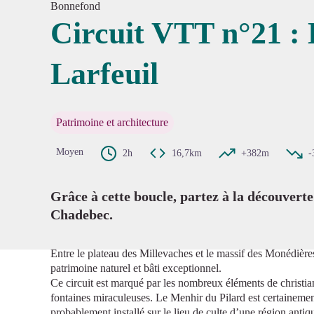
Bonnefond
Circuit VTT n°21 : 
Larfeuil
Voir l'
Patrimoine et architecture
Moyen
2h
16,7km
+382m
-
Grâce à cette boucle, partez à la découvert
Chadebec.
Entre le plateau des Millevaches et le massif des Monédières
patrimoine naturel et bâti exceptionnel.
Ce circuit est marqué par les nombreux éléments de christian
fontaines miraculeuses. Le Menhir du Pilard est certainement
probablement installé sur le lieu de culte d’une région antiq