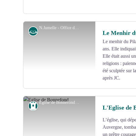
N.Jumelle - Office de Tourisme Terres de Corrèze
Histoire
Le Menhir d
Le menhir du Pila
ans. Elle indiqua
Voir l'image en plein écran
Elle était aussi u
religions : païenn
été sculptée sur 
après JC.
Eglise de Bonnefond - Office de tourisme V2M
Patrimoine
L'Eglise de
L’église, qui dép
Voir l'image en plein écran
Auvergne, tombai
un prêtre courageu