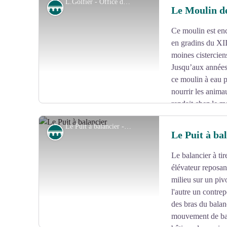
L.Golfier - Office de tourisme Rerres de Corrèze
Ouvrage
Le Moulin d
Ce moulin est enc
Voir l'image en plein écran
en gradins du XIIè
moines cistercie
Jusqu’aux années 5
ce moulin à eau p
nourrir les anima
rendait chez le me
destinée à la fabrication du pain et celle de sarrasin pour
Le Puit à balancier - Office de tourisme V2M
fut délaissé puis abandonné suite à la modernisation agr
Ouvrage
Le Puit à ba
2010.
Le balancier à tir
Voir l'image en plein écran
élévateur reposan
milieu sur un pivo
l'autre un contrepo
des bras du balan
mouvement de bas