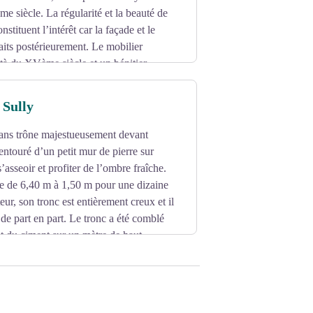
e siècle. La régularité et la beauté de
nstituent l’intérêt car la façade et le
faits postérieurement. Le mobilier
tà du XVème siècle et un bénitier
 qui se dresse sur la place, est du
 Sully
 ans trône majestueusement devant
i entouré d’un petit mur de pierre sur
 s’asseoir et profiter de l’ombre fraîche.
e de 6,40 m à 1,50 m pour une dizaine
ur, son tronc est entièrement creux et il
 de part en part. Le tronc a été comblé
et du ciment sur un mètre de haut.