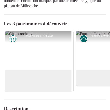
bordent ce circuit sont marqués par une architecture typique du
plateau de Millevaches.
Les 3 patrimoines à découvrir
Chaos rocheux - OTVass
Curiosité géologique
Petit patrimoin
Chaos rocheux des Combettes
Fontaine d'Orladei
Blocs de granite que l'on retrouve
Fontaine-Lavoir d'O
fréquemment dans la région.
Voir l'image en plein écran
Description