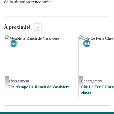
de la situation rencontrée.
À proximité
6
Hébergement
Hébergement
Hébergement
Hébergement
Meublé le Ranch de Vassivière - Le Ranch du Lac
Gîte Le Fer à Cheval Vassiv
Gîte d'étape Le Ranch de Vassivière
Gîte Le Fer à Cheva
places