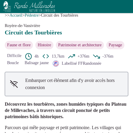
Circuit des Tourbières
Voir l'image en plein écran
OTVass
>>
Accueil
>
Pédestre
>
Circuit des Tourbières
Royère-de-Vassivière
Circuit des Tourbières
Faune et flore
Histoire
Patrimoine et architecture
Paysage
Difficile
4h
13,7km
+376m
-376m
Boucle
Balisage jaune
Labellisé FFRandonnée
Embarquer cet élément afin d'y avoir accès hors
connexion
Découvrez les tourbières, zones humides typiques du Plateau
de Millevaches, à travers un circuit ponctué de petits
patrimoines bâtis historiques.
Parcours qui mêle paysage et petit patrimoine. Les villages qui