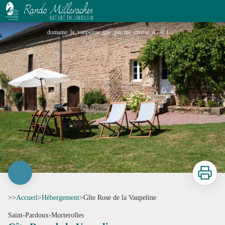
Gîte Rose de la Vaupeline
domaine_la_vaupeline_gite_piscine_creuse_4 - © La Vaupeline
Imprimer
>>
Accueil
>
Hébergement
>
Gîte Rose de la Vaupeline
Saint-Pardoux-Morterolles