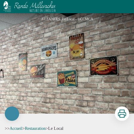
Le Local
AUZANCES_Le Local - ©CCMCA
Imprimer
>>
Accueil
>
Restauration
>
Le Local