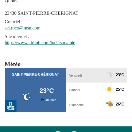
Quoirs
23430 SAINT-PIERRE-CHERIGNAT
Courriel
:
sci.roco@msn.com
Site internet
:
https://www.airbnb.com/h/chezmamie
Météo