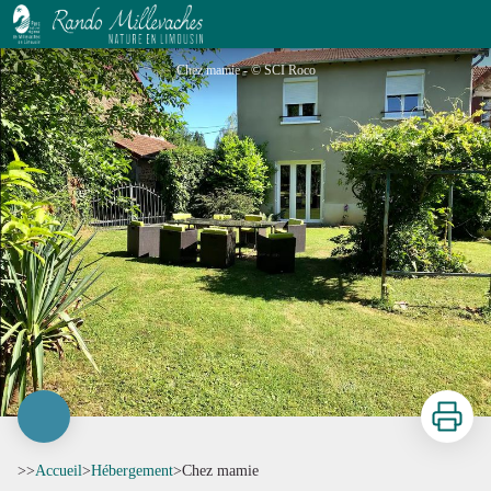
Chez mamie
Chez mamie - © SCI Roco
Imprimer
>>
Accueil
>
Hébergement
>
Chez mamie