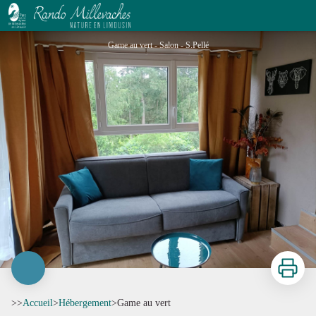
Game au vert
Game au vert - Salon - S.Pellé
Imprimer
>>
Accueil
>
Hébergement
>
Game au vert