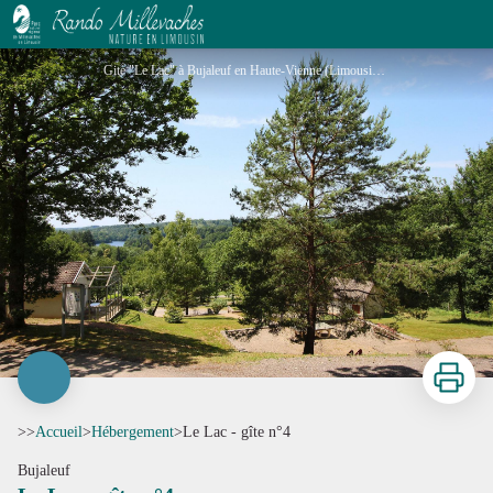
Le Lac - gîte n°4
Gite "Le Lac" à Bujaleuf en Haute-Vienne (Limousin en Nouvelle Aquitaine)_1 - Gîtes de France® Haute-Vienne
Imprimer
>>
Accueil
>
Hébergement
>
Le Lac - gîte n°4
Bujaleuf