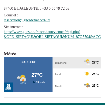
87460 BUJALEUFTél. : +33 5 55 79 72 63
Courriel
:
reservation@gitesdefrance87.fr
Site internet
:
https://www.gites-de-france-hautevienne.fr/cgi.php?
&OPE=SIRTAQUI&ORI=SIRTAQUI&NUM=87G5504&ACC=G
Météo