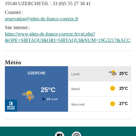
19140 UZERCHETél. : 33 (0)5 55 27 38 41
Courriel
:
reservation@gites-de-france-correze.fr
Site internet
:
https://www.gites-de-france-correze.fr/cgi.php?
&OPE=SIRTAQUI&ORI=SIRTAQUI&NUM=19G3217&ACC=G
Météo