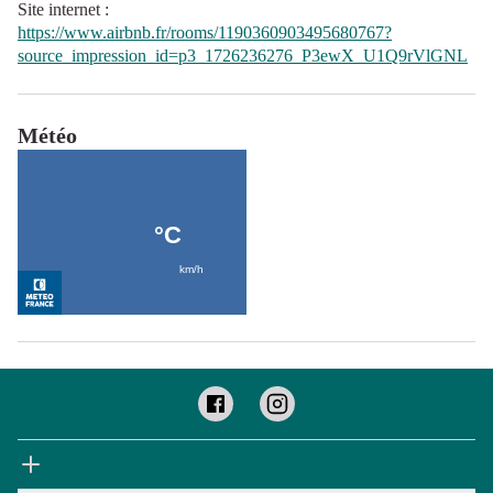
Site internet
:
https://www.airbnb.fr/rooms/1190360903495680767?
source_impression_id=p3_1726236276_P3ewX_U1Q9rVlGNL
Météo