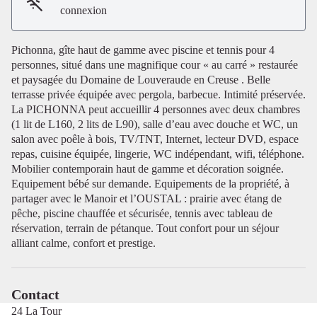
connexion
Pichonna, gîte haut de gamme avec piscine et tennis pour 4
personnes, situé dans une magnifique cour « au carré » restaurée
et paysagée du Domaine de Louveraude en Creuse . Belle
Voir l'image en plein écran
terrasse privée équipée avec pergola, barbecue. Intimité préservée.
La PICHONNA peut accueillir 4 personnes avec deux chambres
(1 lit de L160, 2 lits de L90), salle d’eau avec douche et WC, un
salon avec poêle à bois, TV/TNT, Internet, lecteur DVD, espace
repas, cuisine équipée, lingerie, WC indépendant, wifi, téléphone.
Mobilier contemporain haut de gamme et décoration soignée.
Equipement bébé sur demande. Equipements de la propriété, à
partager avec le Manoir et l’OUSTAL : prairie avec étang de
pêche, piscine chauffée et sécurisée, tennis avec tableau de
réservation, terrain de pétanque. Tout confort pour un séjour
alliant calme, confort et prestige.
Contact
24 La Tour