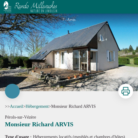
Monsieur Richard ARVIS
7 - Arvis
Imprimer
>>
Accueil
>
Hébergement
>
Monsieur Richard ARVIS
Pérols-sur-Vézère
Monsieur Richard ARVIS
Voir l'image en plein écran
Type d'usage :
Hébergements locatifs (meublés et chambres d'hôtes)