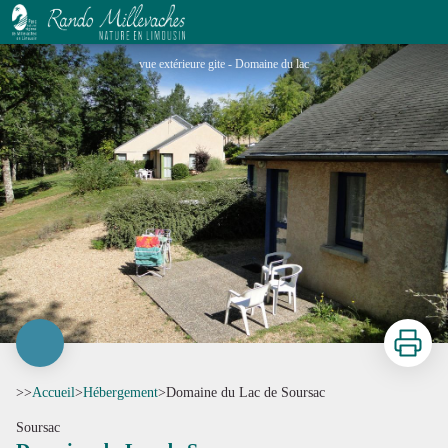
Domaine du Lac de Soursac
vue extérieure gite - Domaine du lac
Imprimer
>>
Accueil
>
Hébergement
>
Domaine du Lac de Soursac
Soursac