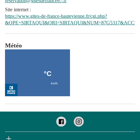
reservation@gitesdefrance87.fr
Site internet
:
https://www.gites-de-france-hautevienne.fr/cgi.php?
&OPE=SIRTAQUI&ORI=SIRTAQUI&NUM=87G5317&ACC=G
Météo