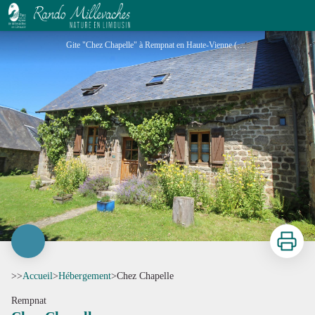
Chez Chapelle
Gite "Chez Chapelle" à Rempnat en Haute-Vienne (Nouvelle Aquitaine)_1 - Gîtes de France® Haute-Vienne
Imprimer
>>
Accueil
>
Hébergement
>
Chez Chapelle
Rempnat