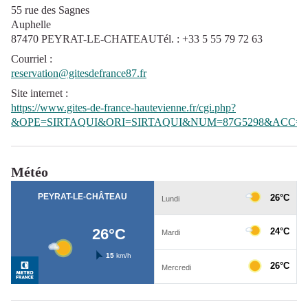
55 rue des Sagnes
Auphelle
87470 PEYRAT-LE-CHATEAUTél. : +33 5 55 79 72 63
Courriel
:
reservation@gitesdefrance87.fr
Site internet
:
https://www.gites-de-france-hautevienne.fr/cgi.php?
&OPE=SIRTAQUI&ORI=SIRTAQUI&NUM=87G5298&ACC=G
Météo