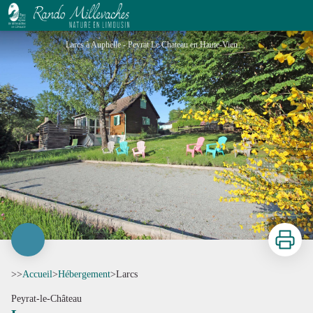
Larcs
Larcs à Auphelle - Peyrat Le Chateau en Haute-Vienne (Nouvelle Aquitaine)_1 - Gîtes de France® Haute-Vienne
Imprimer
>>
Accueil
>
Hébergement
>
Larcs
Peyrat-le-Château