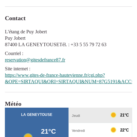
Contact
L'étang de Puy Jobert
Puy Jobert
87400 LA GENEYTOUSETél. : +33 5 55 79 72 63
Courriel
:
reservation@gitesdefrance87.fr
Site internet
:
https://www.gites-de-france-hautevienne.fr/cgi.php?
&OPE=SIRTAQUI&ORI=SIRTAQUI&NUM=87G5191&ACC=G
Météo