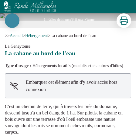
La cabane au bord de l'eau
Imprimer
_1 - Gîtes de France® Haute-Vienne
Voir l'image en plein écran
>>
Accueil
>
Hébergement
>
La cabane au bord de l'eau
La Geneytouse
La cabane au bord de l'eau
Type d'usage :
Hébergements locatifs (meublés et chambres d'hôtes)
Embarquer cet élément afin d'y avoir accès hors
connexion
C'est un chemin de terre, qui à travers les prés du domaine,
descend jusqu'à un bel étang de 1 ha. Sur pilotis, la cabane en
bois ouvre sur une terrasse d'où l'oeil embrasse une nature
sauvage dont les rois se nomment : chevreuils, cormorans,
carpes...