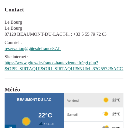
Contact
Le Bourg
Le Bourg
87120 BEAUMONT-DU-LACTél. : +33 5 55 79 72 63
Courriel
:
reservation@gitesdefrance87.fr
Site internet
:
https://www.gites-de-france-hautevienne.fr/cgi.php?
&OPE=SIRTAQUI&ORI=SIRTAQUI&NUM=87G5532&ACC=G
Météo