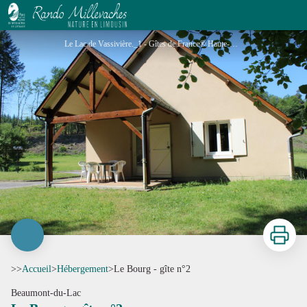
Le Bourg - gîte n°2
Le Lac de Vassivière._1 - Gîtes de France® Haute-Vienne
Imprimer
>>
Accueil
>
Hébergement
>
Le Bourg - gîte n°2
Beaumont-du-Lac