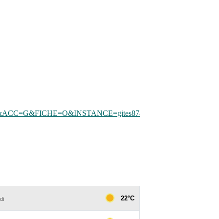
ACC=G&FICHE=O&INSTANCE=gites87&