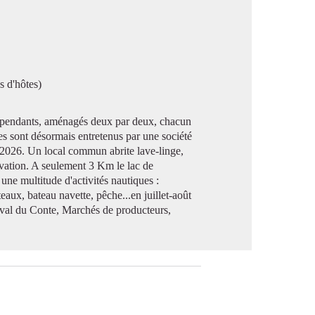
image en plein écran
s d'hôtes)
indépendants, aménagés deux par deux, chacun
tes sont désormais entretenus par une société
ver 2026. Un local commun abrite lave-linge,
rvation. A seulement 3 Km le lac de
 une multitude d'activités nautiques :
eaux, bateau navette, pêche...en juillet-août
tival du Conte, Marchés de producteurs,