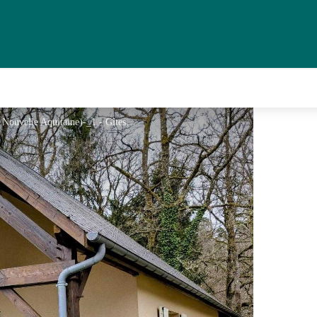
Beaumont Du Lac en Haute-Vienne (Limousin en Nouvelle Aquitaine)-_1 - Gîtes de France® Haute-Vienne