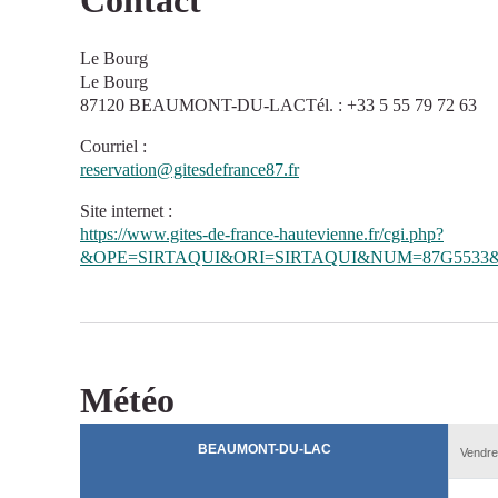
Contact
Le Bourg
Le Bourg
87120 BEAUMONT-DU-LACTél. : +33 5 55 79 72 63
Courriel
:
reservation@gitesdefrance87.fr
Site internet
:
https://www.gites-de-france-hautevienne.fr/cgi.php?
&OPE=SIRTAQUI&ORI=SIRTAQUI&NUM=87G5533&
Météo