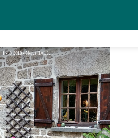
Chambre d’hôtes Référence Le Papillon Rouge_1 - © 2018 - Nerys HALSEY