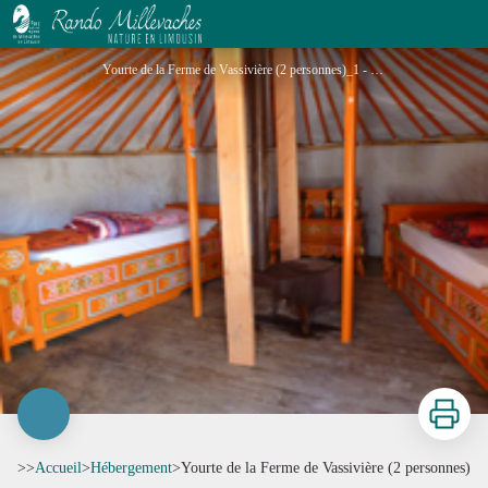
Yourte de la Ferme de Vassivière (2 personnes)
Yourte de la Ferme de Vassivière (2 personnes)_1 - La Ferme de Vassivière
Imprimer
>>
Accueil
>
Hébergement
>
Yourte de la Ferme de Vassivière (2 personnes)