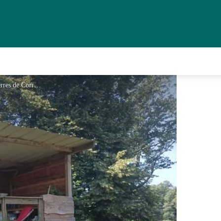
IMG_20230708_112559 - ©Terres de Corrèze