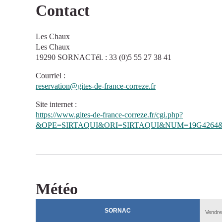
Contact
Les Chaux
Les Chaux
19290 SORNACTél. : 33 (0)5 55 27 38 41
Courriel
:
reservation@gites-de-france-correze.fr
Site internet
:
https://www.gites-de-france-correze.fr/cgi.php?
&OPE=SIRTAQUI&ORI=SIRTAQUI&NUM=19G4264&
Météo