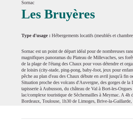
Sornac
Les Bruyères
Voir l'
Type d'usage :
Hébergements locatifs (meublés et chambre
Sornac est un point de départ idéal pour de nombreuses rand
magnifiques panoramas du Plateau de Millevaches, ses forêts,
de la plage de l'étang des Chaux pour vous détendre et orga
de loisirs (city-stade, ping-pong, baby-foot, jeux pour enfan
pêche au plan d'eau des Chaux débute en avril jusqu'à fin 
Situation proche des volcans d'Auvergne, des gorges de la D
tapisserie à Aubusson, du château de Val à Bort-les-Orgues 
lac/complexe touristique de Sèchemailles à Meymac. A 4h d
Bordeaux, Toulouse, 1h30 de Limoges, Brive-la-Gaillarde, 