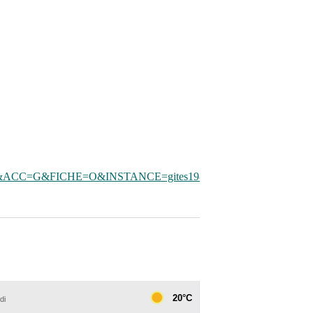
ACC=G&FICHE=O&INSTANCE=gites19&