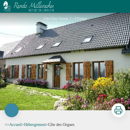
Gîte des Orgues
Gîte Chez Vennat_1 - ©Vennat
Imprimer
>>
Accueil
>
Hébergement
>
Gîte des Orgues