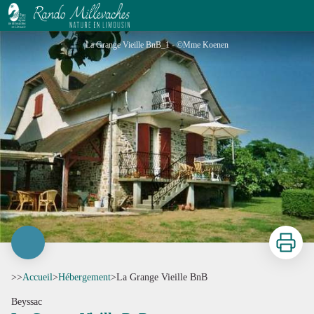
La Grange Vieille BnB
La Grange Vieille BnB_1 - ©Mme Koenen
Imprimer
>>
Accueil
>
Hébergement
>
La Grange Vieille BnB
Beyssac